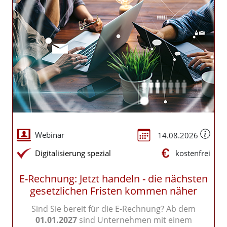
Schulungsform
Webinar
14.08.2026
Seminare Category
kostenfrei
Digitalisierung spezial
E-Rechnung: Jetzt handeln - die nächsten
gesetzlichen Fristen kommen näher
Sind Sie bereit für die E-Rechnung? Ab dem
01.01.2027
sind Unternehmen mit einem