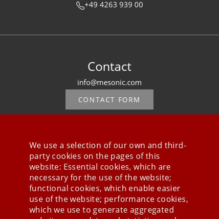
+49 4263 939 00
Contact
info@mesonic.com
CONTACT FORM
We use a selection of our own and third-
party cookies on the pages of this
Stay connected
website: Essential cookies, which are
necessary for the use of the website;
functional cookies, which enable easier
use of the website; performance cookies,
which we use to generate aggregated