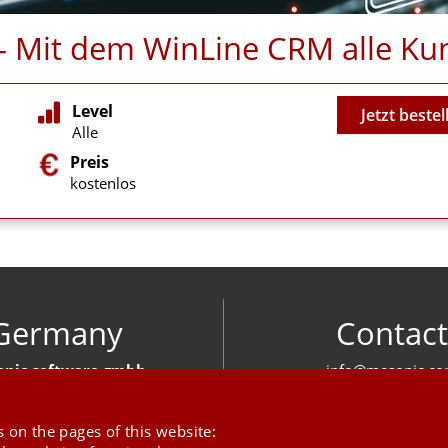
n - Mit dem WinLine CRM alle 
Video
Level
Jetzt bestel
Alle
Preis
kostenlos
Germany
Contact
nic software gmbh
info@mesonic.c
ger Str. 18 27383 Scheeßel
CONTACT FOR
+49 4263 939 00
 on the pages of this website: