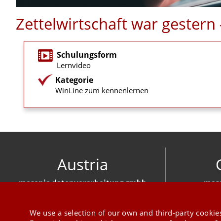
Zettelwirtschaft war gester
Schulungsform
Lernvideo
Kategorie
WinLine zum kennenlernen
Austria
mesonic datenverarbeitung gmbh
meso
Herzog-Friedrich-Platz 1 3001 Mauerbach
Hirschber
+43 1 970 300
We use a selection of our own and third-party cookies