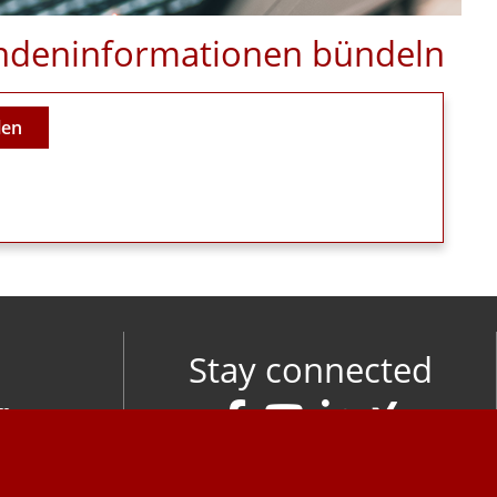
Kundeninformationen bündeln
len
Stay connected
om
M