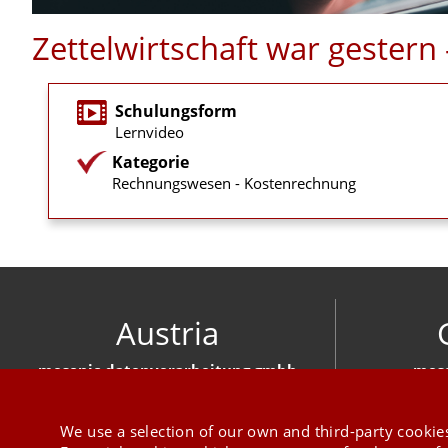
Zettelwirtschaft war gester
Schulungsform
Lernvideo
Kategorie
Rechnungswesen - Kostenrechnung
Austria
mesonic datenverarbeitung gmbh
meso
Herzog-Friedrich-Platz 1 3001 Mauerbach
Hirschber
+43 1 970 300
We use a selection of our own and third-party cookies