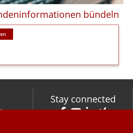
Kundeninformationen bündeln
len
Stay connected
om
M