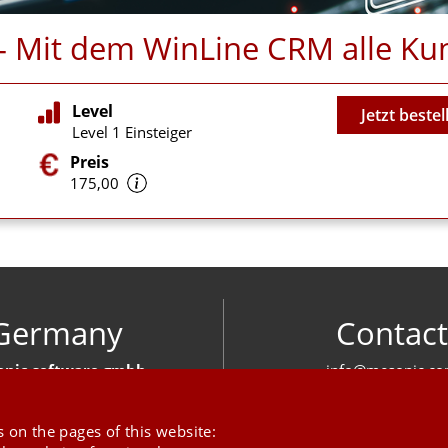
n - Mit dem WinLine CRM alle 
Video
Level
Jetzt bestel
Level 1 Einsteiger
Preis
175,00
Germany
Contact
nic software gmbh
info@mesonic.c
ger Str. 18 27383 Scheeßel
CONTACT FOR
+49 4263 939 00
 on the pages of this website: