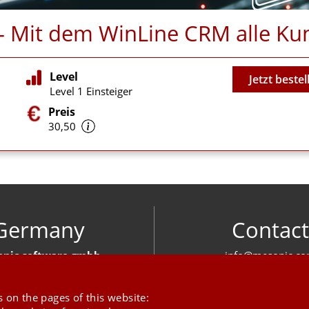
n - Mit dem WinLine CRM alle 
Video
Level
Jetzt bestel
Level 1 Einsteiger
Preis
30,50
Germany
Contact
nic software gmbh
info@mesonic.c
ger Str. 18 27383 Scheeßel
CONTACT FOR
+49 4263 939 00
 on the pages of this website: