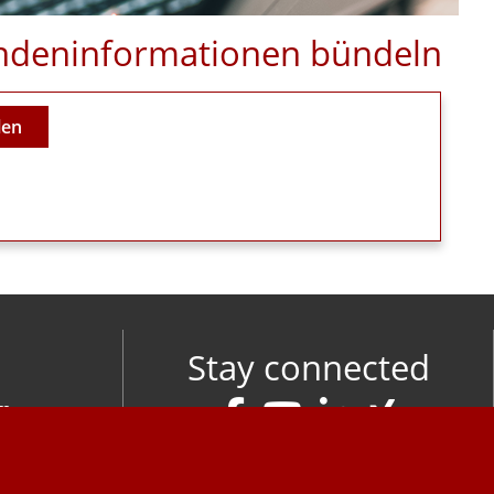
Kundeninformationen bündeln
len
Stay connected
om
M