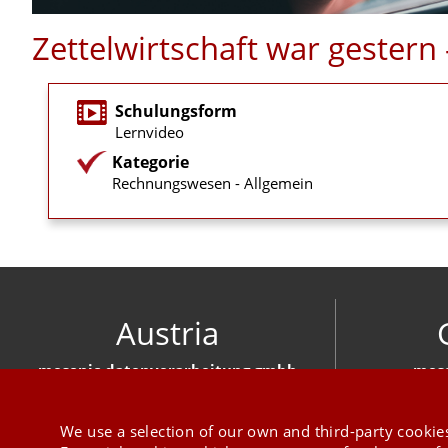
Zettelwirtschaft war gester
Schulungsform
Lernvideo
Kategorie
Rechnungswesen - Allgemein
Austria
mesonic datenverarbeitung gmbh
meso
Herzog-Friedrich-Platz 1 3001 Mauerbach
Hirschber
+43 1 970 300
We use a selection of our own and third-party cookies