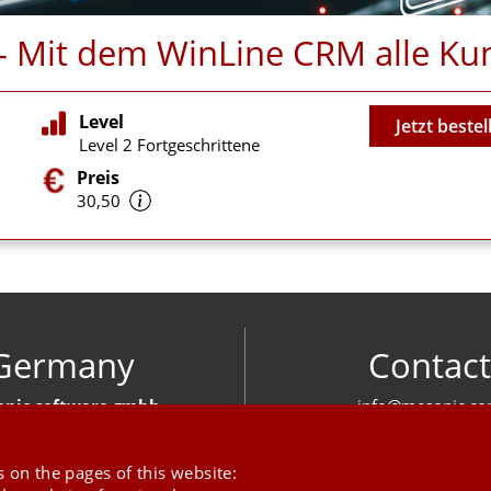
n - Mit dem WinLine CRM alle 
Video
Level
Jetzt bestel
Level 2 Fortgeschrittene
Preis
30,50
Germany
Contact
nic software gmbh
info@mesonic.c
ger Str. 18 27383 Scheeßel
CONTACT FOR
+49 4263 939 00
 on the pages of this website: