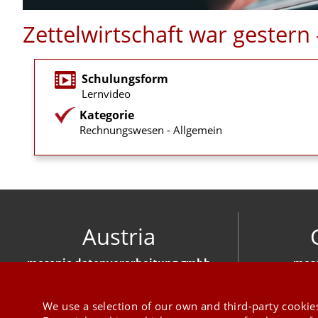
Zettelwirtschaft war gester
Schulungsform
Lernvideo
Kategorie
Rechnungswesen - Allgemein
Austria
mesonic datenverarbeitung gmbh
meso
Herzog-Friedrich-Platz 1 3001 Mauerbach
Hirschber
+43 1 970 300
We use a selection of our own and third-party cookies