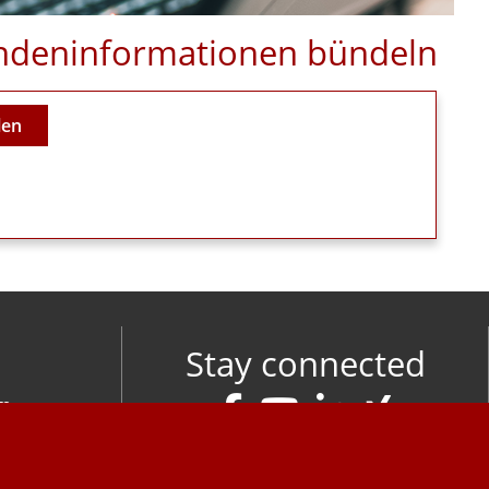
Kundeninformationen bündeln
len
Stay connected
om
M