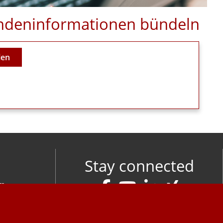
Kundeninformationen bündeln
len
Stay connected
om
M