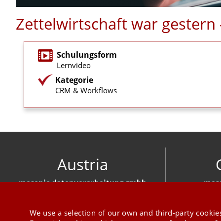
Zettelwirtschaft war gester
Schulungsform
Lernvideo
Kategorie
CRM & Workflows
Austria
mesonic datenverarbeitung gmbh
meso
Herzog-Friedrich-Platz 1 3001 Mauerbach
Hirschber
+43 1 970 300
We use a selection of our own and third-party cookies