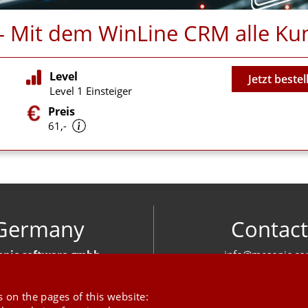
n - Mit dem WinLine CRM alle 
Video
Level
Jetzt bestel
Level 1 Einsteiger
Preis
61,-
Germany
Contact
nic software gmbh
info@mesonic.c
ger Str. 18 27383 Scheeßel
CONTACT FOR
+49 4263 939 00
 on the pages of this website: