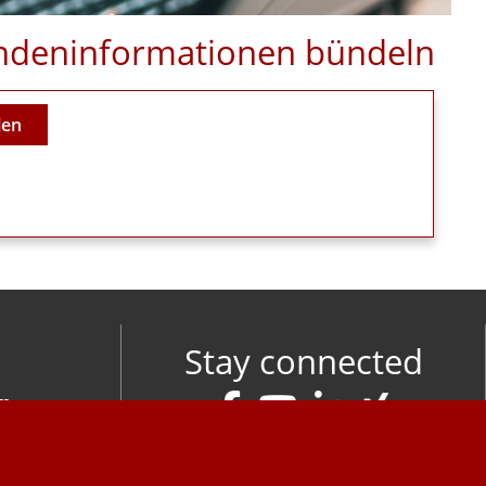
Kundeninformationen bündeln
len
Stay connected
om
M