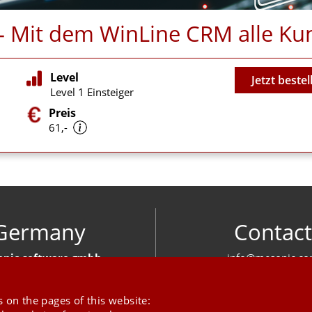
n - Mit dem WinLine CRM alle 
Video
Level
Jetzt bestel
Level 1 Einsteiger
Preis
61,-
Germany
Contact
nic software gmbh
info@mesonic.c
ger Str. 18 27383 Scheeßel
CONTACT FOR
+49 4263 939 00
 on the pages of this website: