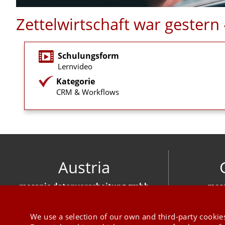
Zettelwirtschaft war gester
Schulungsform
Lernvideo
Kategorie
CRM & Workflows
Austria
mesonic datenverarbeitung gmbh
meso
Herzog-Friedrich-Platz 1 3001 Mauerbach
Hirschber
+43 1 970 300
We use a selection of our own and third-party cookies