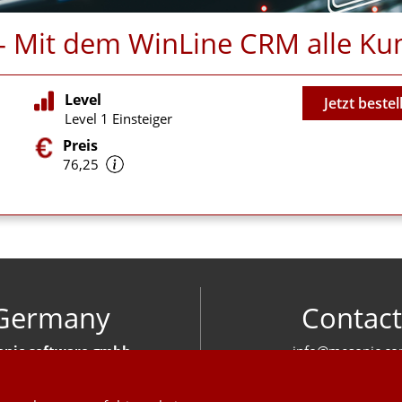
n - Mit dem WinLine CRM alle 
Video
Level
Jetzt bestel
Level 1 Einsteiger
Preis
76,25
Germany
Contact
nic software gmbh
info@mesonic.c
ger Str. 18 27383 Scheeßel
CONTACT FOR
+49 4263 939 00