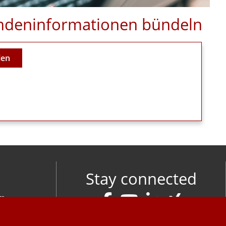
Kundeninformationen bündeln
len
Stay connected
om
M