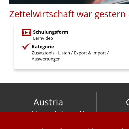
Zettelwirtschaft war gester
Schulungsform
Lernvideo
Kategorie
Zusatztools - Listen / Export & Import /
Auswertungen
Austria
mesonic datenverarbeitung gmbh
meso
Herzog-Friedrich-Platz 1 3001 Mauerbach
Hirschber
+43 1 970 300