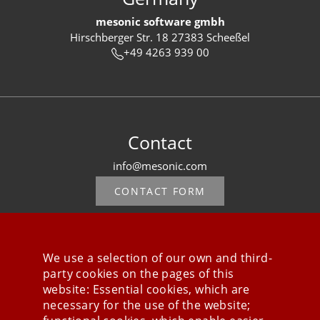
mesonic software gmbh
Hirschberger Str. 18 27383 Scheeßel
+49 4263 939 00
Contact
info@mesonic.com
CONTACT FORM
We use a selection of our own and third-
party cookies on the pages of this
Stay connected
website: Essential cookies, which are
necessary for the use of the website;