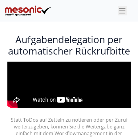
×
Aufgabendelegation per
automatischer Rückrufbitte
Statt ToDos auf Zetteln zu notieren oder per Zuruf
weiterzugeben, können Sie die Weitergabe ganz
einfach mit dem Workflowmanagement in der