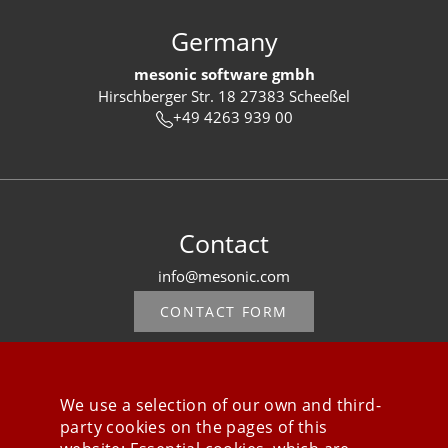
Germany
mesonic software gmbh
Hirschberger Str. 18 27383 Scheeßel
+49 4263 939 00
Contact
info@mesonic.com
CONTACT FORM
We use a selection of our own and third-
party cookies on the pages of this
Stay connected