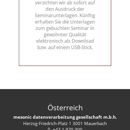
verzichten wir ab sofort auf
den Ausdruck der
Seminarunterlagen. Künftig
erhalten Sie die Unterlagen
zum gebuchten Seminar in
gewohnter Qualität
elektronisch als Download
bzw. auf einem USB-Stick.
Österreich
mesonic datenverarbeitung gesellschaft m.b.h.
Herzog-Friedrich-Platz 1 3001 Mauerbach
+43 1 970 300