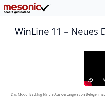
WinLine 11 – Neues D
Das Modul Backlog für die Auswertungen von Belegen hat n