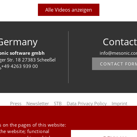
Alle Videos anzeigen
Germany
Contact
nic software gmbh
info@mesonic.c
ger Str. 18 27383 Scheeßel
CONTACT FOR
+49 4263 939 00
Last Update 05.08.2026
Press
Newsletter
STB
Data Privacy Policy
Imprint
Copyright © 2026 mesonic
 on the pages of this website:
the website; functional