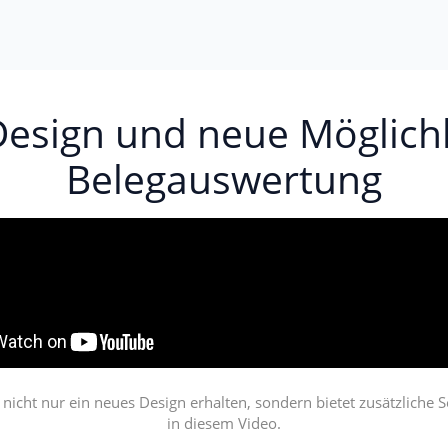
esign und neue Möglichk
Belegauswertung
icht nur ein neues Design erhalten, sondern bietet zusätzliche S
in diesem Video.