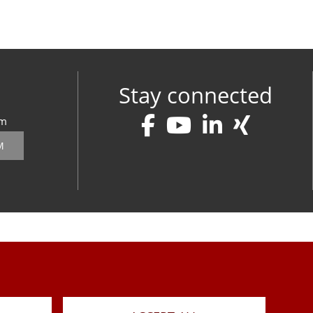
Stay connected
om
M