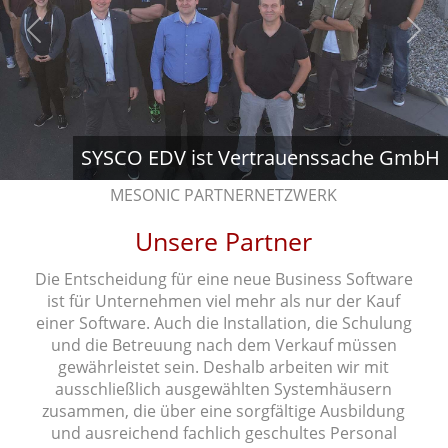
Previous
Next
SYSCO EDV ist Vertrauenssache GmbH
MESONIC PARTNERNETZWERK
Unsere Partner
Die Entscheidung für eine neue Business Software
ist für Unternehmen viel mehr als nur der Kauf
einer Software. Auch die Installation, die Schulung
und die Betreuung nach dem Verkauf müssen
gewährleistet sein. Deshalb arbeiten wir mit
ausschließlich ausgewählten Systemhäusern
zusammen, die über eine sorgfältige Ausbildung
und ausreichend fachlich geschultes Personal