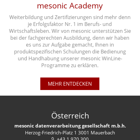
mesonic Academy
Weiterbildung und Zertifizierungen sind mehr denn
je Erfolgsfaktor Nr. 1 im Berufs- und
Wirtschaftsleben. Wir von mesonic unterstützen Sie
bei der fachgerechten Ausbildung, denn wir haben
es uns zur Aufgabe gemacht, Ihnen in
produktspezifischen Schulungen die Bedienung
und Handhabung unserer mesonic WinLine-
Programme zu erklären.
MEHR ENTDECKEN
Österreich
mesonic datenverarbeitung gesellschaft m.b.h.
Herzog-Friedrich-Platz 1 3001 Mauerbach
+43 1 970 300