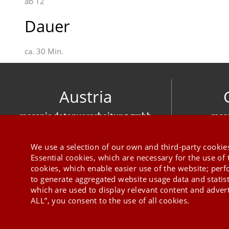
ab 12
Dauer
ca. 30 Min.
Austria
mesonic datenverarbeitung gmbh
meso
Herzog-Friedrich-Platz 1 3001 Mauerbach
Hirschber
+43 1 970 300
We use a selection of our own and third-party cookies
Essential cookies, which are necessary for the use of 
cookies, which enable easier use of the website; per
to generate aggregated website usage data and statis
which are used to display relevant content and advert
ALL”, you consent to the use of all cookies.