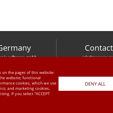
Germany
Contact
nic software gmbh
info@mesonic.c
ger Str. 18 27383 Scheeßel
CONTACT FOR
+49 4263 939 00
 on the pages of this website:
the website; functional
formance cookies, which we use
DENY ALL
tics; and marketing cookies,
ising. If you select “ACCEPT
Last Update 08.08.2026
Press
Newsletter
STB
Data Privacy Policy
Imprint
Copyright © 2026 mesonic