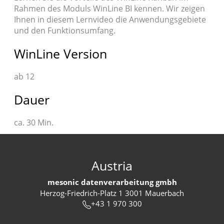
Rahmen des Moduls WinLine BI kennen. Wir zeigen
Ihnen in diesem Lernvideo die Anwendungsgebiete
und den Funktionsumfang.
WinLine Version
ab 12
Dauer
ca. 30 Min.
Austria
mesonic datenverarbeitung gmbh
Herzog-Friedrich-Platz 1 3001 Mauerbach
+43 1 970 300