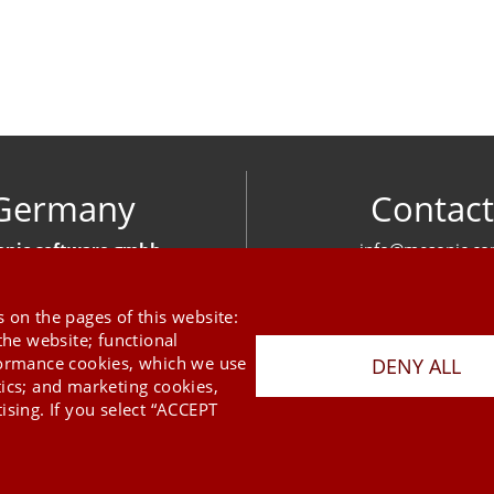
Germany
Contact
nic software gmbh
info@mesonic.c
ger Str. 18 27383 Scheeßel
CONTACT FOR
+49 4263 939 00
 on the pages of this website:
the website; functional
formance cookies, which we use
DENY ALL
tics; and marketing cookies,
ising. If you select “ACCEPT
Last Update 06.08.2026
Press
Newsletter
STB
Data Privacy Policy
Imprint
Copyright © 2026 mesonic