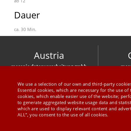
ab 12
Dauer
ca. 30 Min.
Austria
mesonic datenverarbeitung gmbh
meso
Herzog-Friedrich-Platz 1 3001 Mauerbach
Hirschber
+43 1 970 300
We use a selection of our own and third-party cookies
Essential cookies, which are necessary for the use of 
cookies, which enable easier use of the website; per
to generate aggregated website usage data and statis
which are used to display relevant content and advert
ALL”, you consent to the use of all cookies.