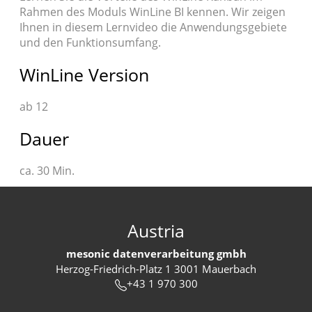
Rahmen des Moduls WinLine BI kennen. Wir zeigen
Ihnen in diesem Lernvideo die Anwendungsgebiete
und den Funktionsumfang.
WinLine Version
ab 12
Dauer
ca. 30 Min.
Austria
mesonic datenverarbeitung gmbh
Herzog-Friedrich-Platz 1 3001 Mauerbach
+43 1 970 300