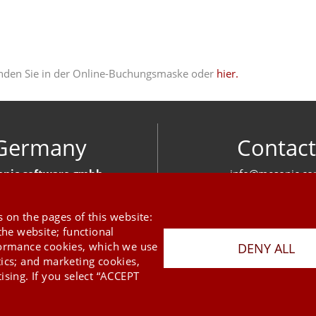
nden Sie in der Online-Buchungsmaske oder
hier.
Germany
Contact
nic software gmbh
info@mesonic.c
ger Str. 18 27383 Scheeßel
CONTACT FOR
+49 4263 939 00
 on the pages of this website:
the website; functional
formance cookies, which we use
DENY ALL
tics; and marketing cookies,
ising. If you select “ACCEPT
Last Update 07.08.2026
Press
Newsletter
STB
Data Privacy Policy
Imprint
Copyright © 2026 mesonic