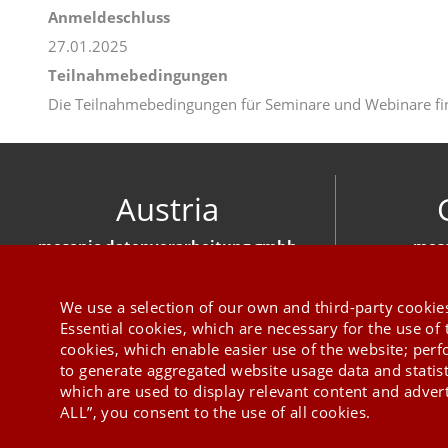
Anmeldeschluss
27.01.2025
Teilnahmebedingungen
Die Teilnahmebedingungen für Seminare und Webinare fi
Austria
mesonic datenverarbeitung gmbh
meso
Herzog-Friedrich-Platz 1 3001 Mauerbach
Hirschber
+43 1 970 300
We use a selection of our own and third-party cookies
Essential cookies, which are necessary for the use of 
cookies, which enable easier use of the website; per
to generate aggregated website usage data and statis
which are used to display relevant content and advert
ALL”, you consent to the use of all cookies.