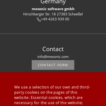
Germany
mesonic software gmbh
Hirschberger Str. 18 27383 Scheeßel
+49 4263 939 00
Contact
info@mesonic.com
CONTACT FORM
We use a selection of our own and third-
party cookies on the pages of this
Stay connected
website: Essential cookies, which are
necessary for the use of the website;