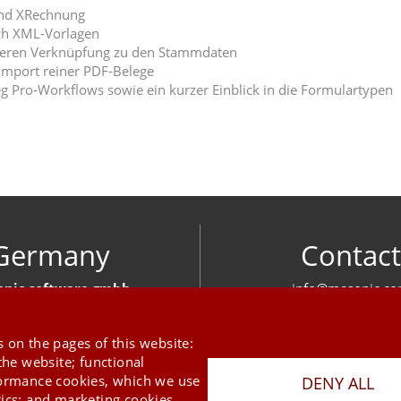
und XRechnung
ch XML-Vorlagen
deren Verknüpfung zu den Stammdaten
Import reiner PDF-Belege
g Pro-Workflows sowie ein kurzer Einblick in die Formulartypen
Germany
Contact
nic software gmbh
info@mesonic.c
ger Str. 18 27383 Scheeßel
CONTACT FOR
+49 4263 939 00
 on the pages of this website:
the website; functional
formance cookies, which we use
DENY ALL
tics; and marketing cookies,