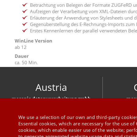
Betrachtung von Belegen der Formate ZUGFeRD 
Aufzeigen der Verarbeitung vom XML-Dateien dur
Erläuterung der Anwendung von Stylesheets und 
Gegenüberstellung des E-Rechnungs-Imports zum 
Erstes Kennenlernen der parallel verwendeten Bele
WinLine Version
ab 12
Dauer
ca. 50 Min.
Austria
mesonic datenverarbeitung gmbh
meso
Herzog-Friedrich-Platz 1 3001 Mauerbach
Hirschber
+43 1 970 300
We use a selection of our own and third-party cookies
Essential cookies, which are necessary for the use of 
cookies, which enable easier use of the website; per
to generate aggregated website usage data and statis