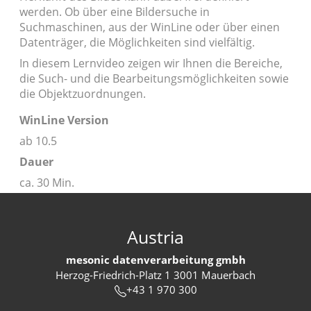
werden. Ob über eine Bildersuche in
Suchmaschinen, aus der WinLine oder über einen
Datenträger, die Möglichkeiten sind vielfältig.
In diesem Lernvideo zeigen wir Ihnen die Bereiche,
die Such- und die Bearbeitungsmöglichkeiten sowie
die Objektzuordnungen.
WinLine Version
ab 10.5
Dauer
ca. 30 Min.
Austria
mesonic datenverarbeitung gmbh
Herzog-Friedrich-Platz 1 3001 Mauerbach
+43 1 970 300