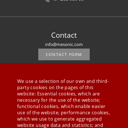
Contact
info@mesonic.com
CONTACT FORM
We use a selection of our own and third-
party cookies on the pages of this
Stay connected
website: Essential cookies, which are
necessary for the use of the website;
functional cookies, which enable easier
use of the website; performance cookies,
which we use to generate aggregated
website usage data and statistics; and