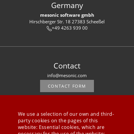
Germany
mesonic software gmbh
Hirschberger Str. 18 27383 Scheeßel
+49 4263 939 00
Contact
info@mesonic.com
CONTACT FORM
We use a selection of our own and third-
party cookies on the pages of this
Stay connected
website: Essential cookies, which are
necessary for the use of the website;