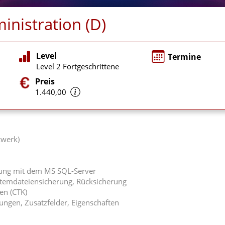
inistration (D)
Level
Termine
Level 2 Fortgeschrittene
Preis
1.440,00
zwerk)
ung mit dem MS SQL-Server
stemdateiensicherung, Rücksicherung
n (CTK)
ungen, Zusatzfelder, Eigenschaften