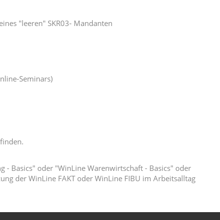
eines "leeren" SKR03- Mandanten
Online-Seminars)
finden.
- Basics" oder "WinLine Warenwirtschaft - Basics" oder
zung der WinLine FAKT oder WinLine FIBU im Arbeitsalltag