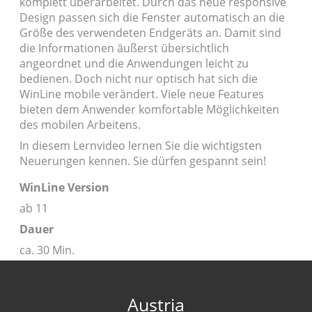
komplett überarbeitet. Durch das neue responsive
Design passen sich die Fenster automatisch an die
Größe des verwendeten Endgeräts an. Damit sind
die Informationen äußerst übersichtlich
angeordnet und die Anwendungen leicht zu
bedienen. Doch nicht nur optisch hat sich die
WinLine mobile verändert. Viele neue Features
bieten dem Anwender komfortable Möglichkeiten
des mobilen Arbeitens.
In diesem Lernvideo lernen Sie die wichtigsten
Neuerungen kennen. Sie dürfen gespannt sein!
WinLine Version
ab 11
Dauer
ca. 30 Min.
Austria