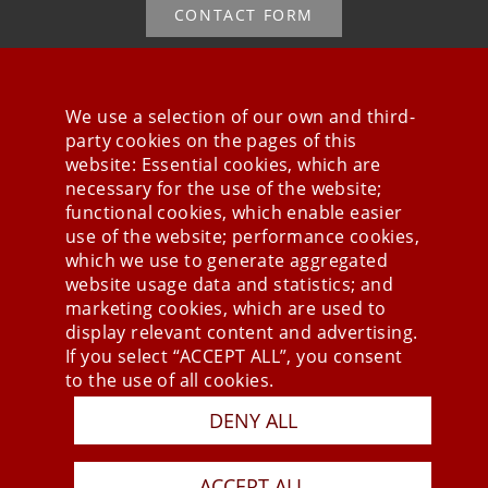
CONTACT FORM
We use a selection of our own and third-
party cookies on the pages of this
Stay connected
website: Essential cookies, which are
necessary for the use of the website;
functional cookies, which enable easier
use of the website; performance cookies,
which we use to generate aggregated
website usage data and statistics; and
marketing cookies, which are used to
display relevant content and advertising.
If you select “ACCEPT ALL”, you consent
to the use of all cookies.
DENY ALL
Press
Newsletter
STB
ACCEPT ALL
Data Privacy Policy