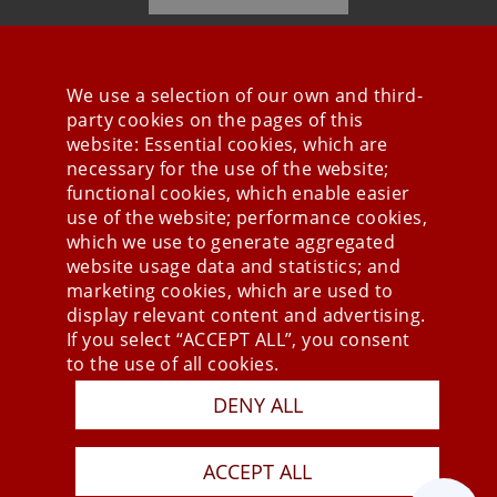
We use a selection of our own and third-
party cookies on the pages of this
Stay connected
website: Essential cookies, which are
necessary for the use of the website;
functional cookies, which enable easier
use of the website; performance cookies,
which we use to generate aggregated
website usage data and statistics; and
marketing cookies, which are used to
display relevant content and advertising.
If you select “ACCEPT ALL”, you consent
to the use of all cookies.
DENY ALL
Press
Newsletter
STB
ACCEPT ALL
Data Privacy Policy
Imprint