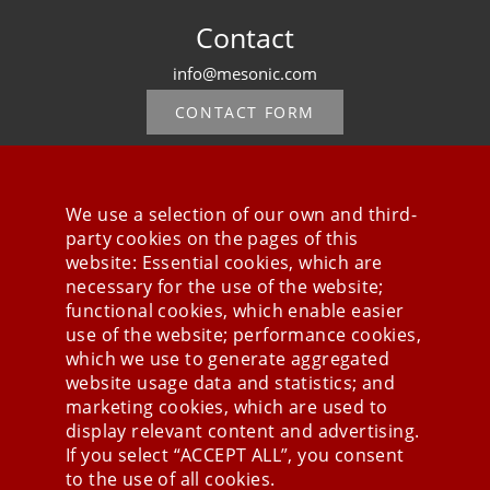
Contact
info@mesonic.com
CONTACT FORM
We use a selection of our own and third-
party cookies on the pages of this
Stay connected
website: Essential cookies, which are
necessary for the use of the website;
functional cookies, which enable easier
use of the website; performance cookies,
which we use to generate aggregated
website usage data and statistics; and
marketing cookies, which are used to
display relevant content and advertising.
If you select “ACCEPT ALL”, you consent
to the use of all cookies.