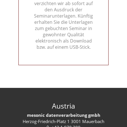
verzichten wir ab sofort auf
den Ausdruck der
Seminarunterlagen. Künftig
erhalten Sie die Unterlagen
zum gebuchten Seminar in
gewohnter Qualität
elektronisch als Download
bzw. auf einem USB-Stick.
Austria
mesonic datenverarbeitung gmbh
Herzog-Friedrich-Platz 1 3001 Mauerbach