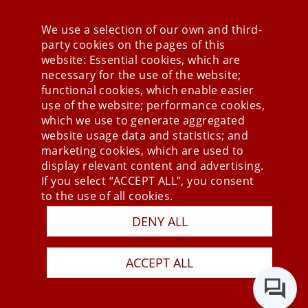
We use a selection of our own and third-
party cookies on the pages of this
Stay connected
website: Essential cookies, which are
necessary for the use of the website;
functional cookies, which enable easier
use of the website; performance cookies,
which we use to generate aggregated
website usage data and statistics; and
marketing cookies, which are used to
display relevant content and advertising.
If you select “ACCEPT ALL”, you consent
to the use of all cookies.
DENY ALL
Press
Newsletter
STB
ACCEPT ALL
Data Privacy Policy
Imprint
Last Update 08.08.2026
Copyright © 2026 mesonic