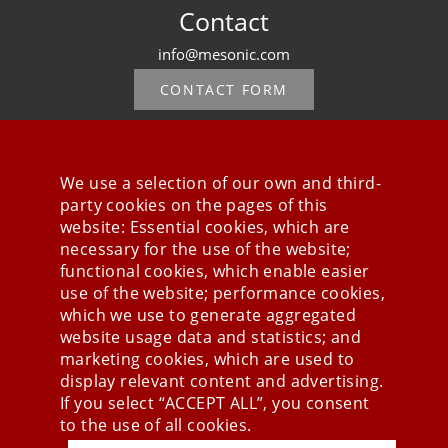
Contact
info@mesonic.com
CONTACT FORM
We use a selection of our own and third-
party cookies on the pages of this
Stay connected
website: Essential cookies, which are
necessary for the use of the website;
functional cookies, which enable easier
use of the website; performance cookies,
which we use to generate aggregated
website usage data and statistics; and
marketing cookies, which are used to
display relevant content and advertising.
If you select “ACCEPT ALL”, you consent
to the use of all cookies.