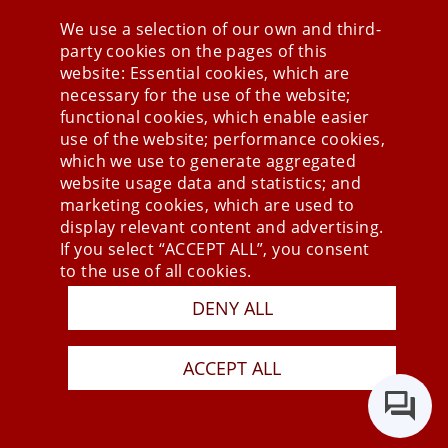
We use a selection of our own and third-
party cookies on the pages of this
Stay connected
website: Essential cookies, which are
necessary for the use of the website;
functional cookies, which enable easier
use of the website; performance cookies,
which we use to generate aggregated
website usage data and statistics; and
marketing cookies, which are used to
display relevant content and advertising.
If you select “ACCEPT ALL”, you consent
to the use of all cookies.
DENY ALL
Press
Newsletter
STB
ACCEPT ALL
Data Privacy Policy
Imprint
Last Update 09.08.2026
Copyright © 2026 mesonic