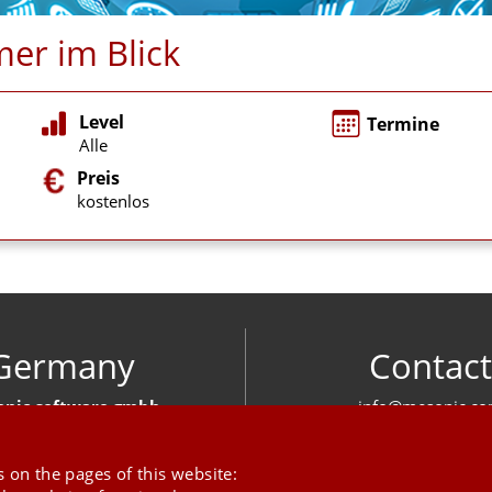
er im Blick
Level
Termine
Alle
Preis
kostenlos
Germany
Contact
nic software gmbh
info@mesonic.c
ger Str. 18 27383 Scheeßel
CONTACT FOR
+49 4263 939 00
 on the pages of this website: