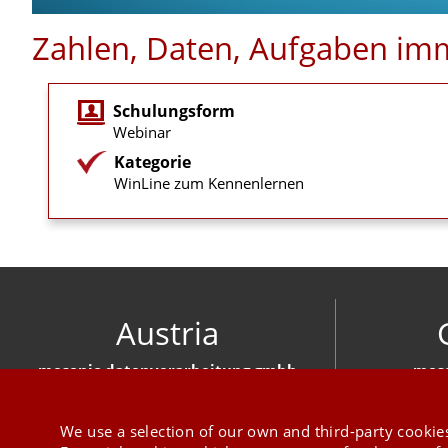
Zahlen, Daten, Aufgaben imm
Schulungsform
Webinar
Kategorie
WinLine zum Kennenlernen
Austria
mesonic datenverarbeitung gmbh
meso
Herzog-Friedrich-Platz 1 3001 Mauerbach
Hirschber
+43 1 970 300
We use a selection of our own and third-party cookies