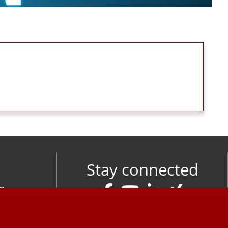
Stay connected
om
M