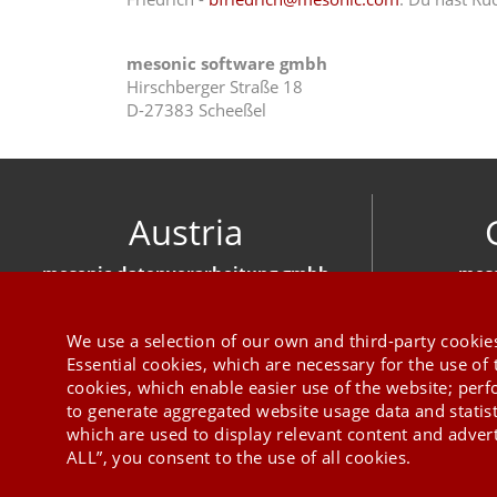
mesonic software gmbh
Hirschberger Straße 18
D-27383 Scheeßel
Austria
mesonic datenverarbeitung gmbh
meso
Herzog-Friedrich-Platz 1 3001 Mauerbach
Hirschber
+43 1 970 300
We use a selection of our own and third-party cookies
Essential cookies, which are necessary for the use of 
cookies, which enable easier use of the website; per
to generate aggregated website usage data and statis
which are used to display relevant content and advert
ALL”, you consent to the use of all cookies.