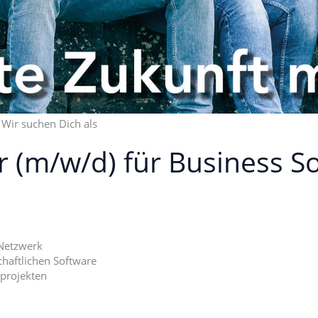
 Wir suchen Dich als
r (m/w/d) für Business S
-Netzwerk
chaftlichen Software
nprojekten