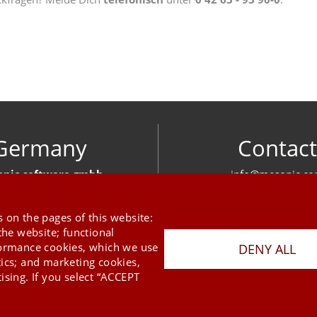
Germany
Contact
nic software gmbh
info@mesonic.c
ger Str. 18 27383 Scheeßel
CONTACT FOR
+49 4263 939 00
 on the pages of this website:
the website; functional
formance cookies, which we use
DENY ALL
tics; and marketing cookies,
ising. If you select “ACCEPT
Last Update 06.08.2026
Press
Newsletter
STB
Data Privacy Policy
Imprint
Copyright © 2026 mesonic