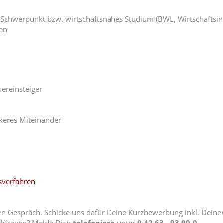
chwerpunkt bzw. wirtschaftsnahes Studium (BWL, Wirtschaftsinf
nen
uereinsteiger
keres Miteinander
sverfahren
n Gespräch. Schicke uns dafür Deine Kurzbewerbung inkl. Deiner 
ckfragen? Melde Dich
telefonisch
unter
0 42 63 - 93 90-0
.