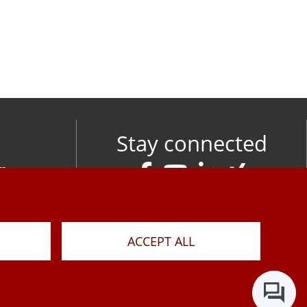
Stay connected
om
M
ACCEPT ALL