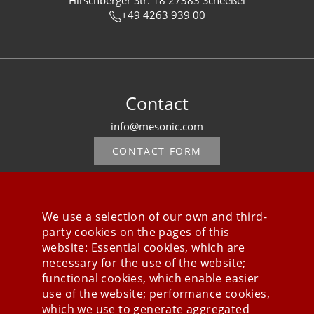
Hirschberger Str. 18 27383 Scheeßel
+49 4263 939 00
Contact
info@mesonic.com
CONTACT FORM
We use a selection of our own and third-
party cookies on the pages of this
Stay connected
website: Essential cookies, which are
necessary for the use of the website;
functional cookies, which enable easier
use of the website; performance cookies,
which we use to generate aggregated