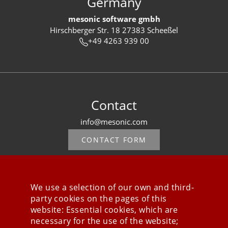
Germany
mesonic software gmbh
Hirschberger Str. 18 27383 Scheeßel
+49 4263 939 00
Contact
info@mesonic.com
CONTACT FORM
We use a selection of our own and third-
party cookies on the pages of this
Stay connected
website: Essential cookies, which are
necessary for the use of the website;