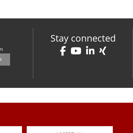
Stay connected
om
M