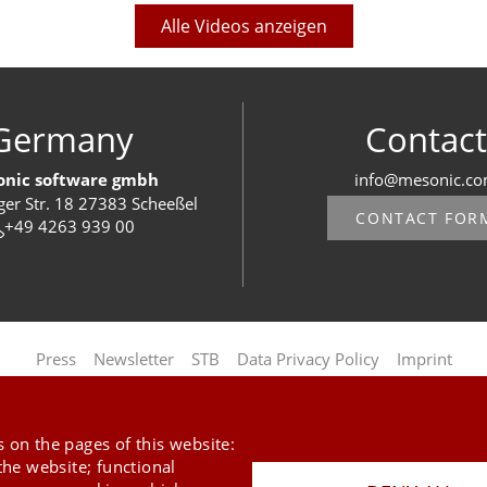
Alle Videos anzeigen
Germany
Contact
nic software gmbh
info@mesonic.c
ger Str. 18 27383 Scheeßel
CONTACT FOR
+49 4263 939 00
Last Update 06.08.2026
Press
Newsletter
STB
Data Privacy Policy
Imprint
Copyright © 2026 mesonic
 on the pages of this website:
the website; functional