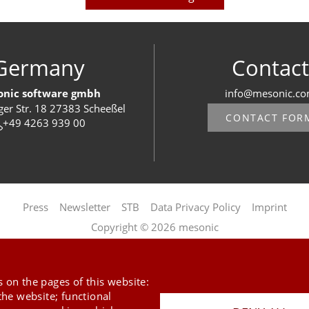
Germany
Contact
nic software gmbh
info@mesonic.c
ger Str. 18 27383 Scheeßel
CONTACT FOR
+49 4263 939 00
Last Update 05.08.2026
Press
Newsletter
STB
Data Privacy Policy
Imprint
Copyright © 2026 mesonic
 on the pages of this website:
the website; functional