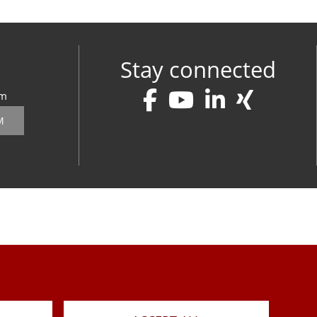
Stay connected
om
M