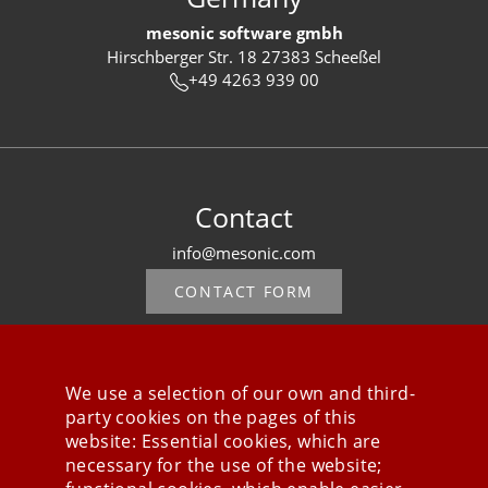
mesonic software gmbh
Hirschberger Str. 18 27383 Scheeßel
+49 4263 939 00
Contact
info@mesonic.com
CONTACT FORM
We use a selection of our own and third-
party cookies on the pages of this
Stay connected
website: Essential cookies, which are
necessary for the use of the website;