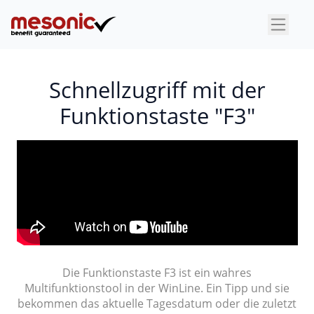
×
Schnellzugriff mit der
Funktionstaste "F3"
Die Funktionstaste F3 ist ein wahres
Multifunktionstool in der WinLine. Ein Tipp und sie
bekommen das aktuelle Tagesdatum oder die zuletzt