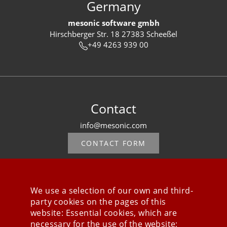
Germany
mesonic software gmbh
Hirschberger Str. 18 27383 Scheeßel
+49 4263 939 00
Contact
info@mesonic.com
CONTACT FORM
We use a selection of our own and third-
party cookies on the pages of this
Stay connected
website: Essential cookies, which are
necessary for the use of the website;