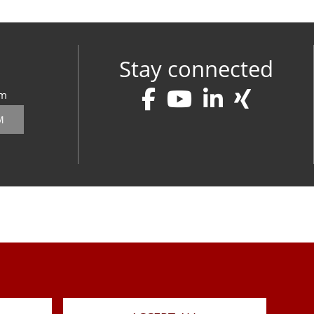
Stay connected
om
M