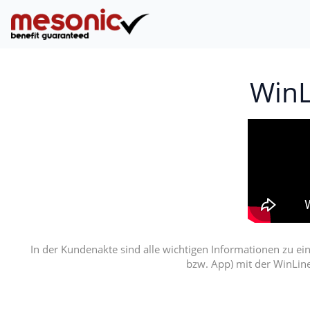
WinL
In der Kundenakte sind alle wichtigen Informationen zu ei
bzw. App) mit der WinLine