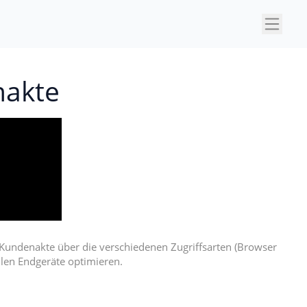
×
nakte
e Kundenakte über die verschiedenen Zugriffsarten (Browser
ilen Endgeräte optimieren.