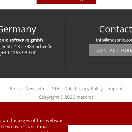
Germany
Contact
nic software gmbh
info@mesonic.c
ger Str. 18 27383 Scheeßel
CONTACT FOR
+49 4263 939 00
Last Update 09.08.2026
Press
Newsletter
STB
Data Privacy Policy
Imprint
Copyright © 2026 mesonic
 on the pages of this website:
the website; functional