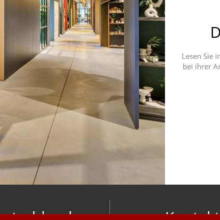
D
Lesen Sie 
bei ihrer A
utschland
Kontakt