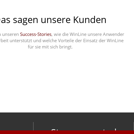
as sagen unsere Kunden
in unseren
Success-Stories
, wie die WinLine unsere Anwender
rbeit unterstützt und welche Vorteile der Einsatz der WinLine
für sie mit sich bringt.
Stay connected