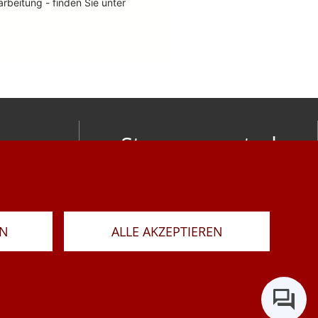
Stay connected
om
LAR
RN
ALLE AKZEPTIEREN