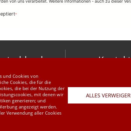
utschland
Kontakt
nic software gmbh
info@mesonic.c
s und Cookies von
ger Str. 18 27383 Scheeßel
KONTAKTFORMU
iche Cookies, die für die
+49 4263 9390 0
ookies, die bei der Nutzung der
istungscookies, mit denen wir
ALLES VERWEIGE
tiken generieren; und
 Werbung angezeigt werden.
er Verwendung aller Cookies
Last Update 06.08.2026
Presse
Newsletter
AGB
Datenschutz
Impressum
Copyright © 2026 mesonic