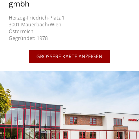
gmbh
Herzog-Friedrich-Platz 1
3001 Mauerbach/Wien
Österreich
Gegründet: 1978
GRÖSSERE KARTE ANZEIGEN