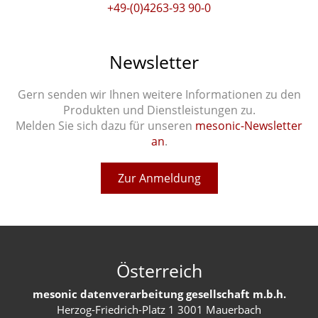
+49-(0)4263-93 90-0
Newsletter
Gern senden wir Ihnen weitere Informationen zu den
Produkten und Dienstleistungen zu.
Melden Sie sich dazu für unseren
mesonic-Newsletter
an
.
Zur Anmeldung
Österreich
mesonic datenverarbeitung gesellschaft m.b.h.
Herzog-Friedrich-Platz 1 3001 Mauerbach