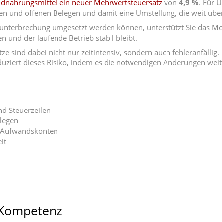
dnahrungsmittel ein neuer Mehrwertsteuersatz
von
4,9 %
. Für 
 und offenen Belegen und damit eine Umstellung, die weit über
sunterbrechung umgesetzt werden können, unterstützt Sie das M
 und der laufende Betrieb stabil bleibt.
 sind dabei nicht nur zeitintensiv, sondern auch fehleranfälli
uziert dieses Risiko, indem es die notwendigen Änderungen weit
d Steuerzeilen
elegen
nd Aufwandskonten
it
e-Kompetenz