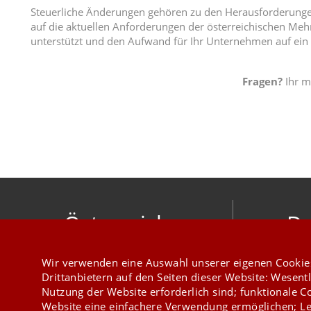
Steuerliche Änderungen gehören zu den Herausforderungen,
auf die aktuellen Anforderungen der österreichischen Mehr
unterstützt und den Aufwand für Ihr Unternehmen auf ein
Fragen?
Ihr m
Österreich
De
mesonic datenverarbeitung gesellschaft
meso
Wir verwenden eine Auswahl unserer eigenen Cookie
m.b.h.
Hirschber
Drittanbietern auf den Seiten dieser Website: Wesentl
Herzog-Friedrich-Platz 1 3001 Mauerbach
Nutzung der Website erforderlich sind; funktionale C
+43 1 970 300
Website eine einfachere Verwendung ermöglichen; Le