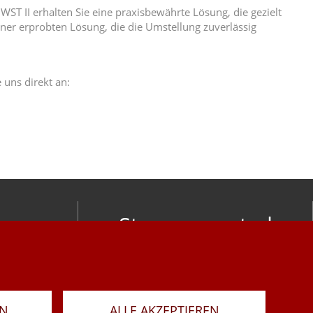
T II erhalten Sie eine praxisbewährte Lösung, die gezielt
ner erprobten Lösung, die die Umstellung zuverlässig
 uns direkt an:
Stay connected
om
LAR
RN
ALLE AKZEPTIEREN