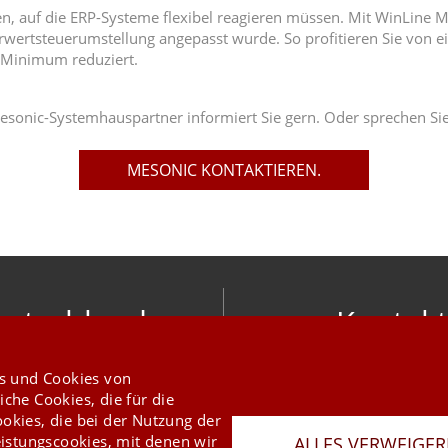
 auf die ERP-Systeme flexibel reagieren müssen. Mit WinLine MWS
wertsteuerumstellung angepasst wurde. So profitieren Sie von ei
 Minimum reduziert.
esonic-Systemhauspartner informiert Sie gern. Oder sprechen Sie
MESONIC KONTAKTIEREN.
utschland
Kontakt
nic software gmbh
info@mesonic.c
s und Cookies von
ger Str. 18 27383 Scheeßel
KONTAKTFORMU
iche Cookies, die für die
+49 4263 9390 0
ookies, die bei der Nutzung der
istungscookies, mit denen wir
ALLES VERWEIGE