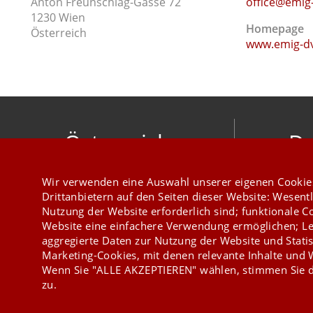
Anton Freunschlag-Gasse 72
office@emig-
1230 Wien
Homepage
Österreich
www.emig-d
Österreich
De
mesonic datenverarbeitung gesellschaft
meso
Wir verwenden eine Auswahl unserer eigenen Cookie
m.b.h.
Hirschber
Drittanbietern auf den Seiten dieser Website: Wesentl
Herzog-Friedrich-Platz 1 3001 Mauerbach
Nutzung der Website erforderlich sind; funktionale C
+43 1 970 300
Website eine einfachere Verwendung ermöglichen; Le
aggregierte Daten zur Nutzung der Website und Statis
Marketing-Cookies, mit denen relevante Inhalte und
Wenn Sie "ALLE AKZEPTIEREN" wählen, stimmen Sie d
zu.