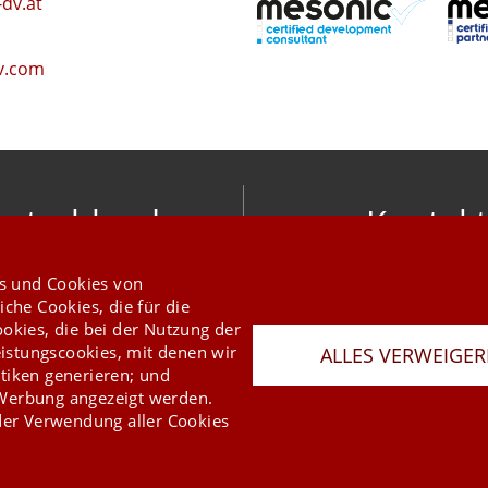
dv.at
v.com
utschland
Kontakt
nic software gmbh
info@mesonic.c
s und Cookies von
ger Str. 18 27383 Scheeßel
KONTAKTFORMU
iche Cookies, die für die
+49 4263 9390 0
ookies, die bei der Nutzung der
istungscookies, mit denen wir
ALLES VERWEIGE
tiken generieren; und
 Werbung angezeigt werden.
er Verwendung aller Cookies
Last Update 06.08.2026
Presse
Newsletter
AGB
Datenschutz
Impressum
Copyright © 2026 mesonic