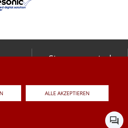
Stay connected
om
LAR
RN
ALLE AKZEPTIEREN