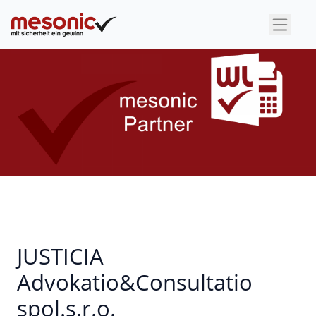
×
JUSTICIA
Advokatio&Consultatio
spol.s.r.o.