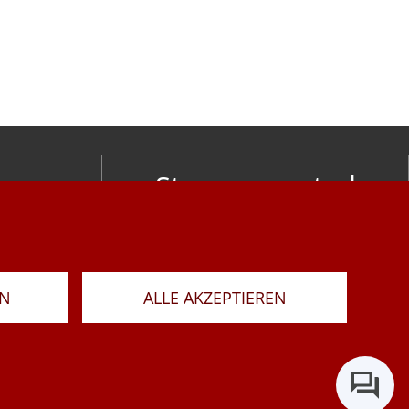
Stay connected
om
LAR
RN
ALLE AKZEPTIEREN