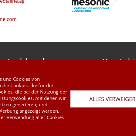
dialine.ag
ine.com
utschland
Kontakt
nic software gmbh
info@mesonic.c
s und Cookies von
ger Str. 18 27383 Scheeßel
KONTAKTFORMU
iche Cookies, die für die
+49 4263 9390 0
ookies, die bei der Nutzung der
istungscookies, mit denen wir
ALLES VERWEIGE
tiken generieren; und
 Werbung angezeigt werden.
er Verwendung aller Cookies
Last Update 08.08.2026
Presse
Newsletter
AGB
Datenschutz
Impressum
Copyright © 2026 mesonic