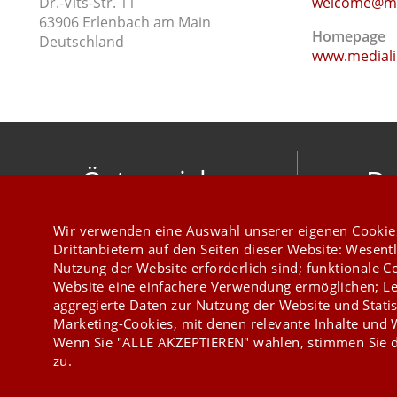
Dr.-Vits-Str. 11
welcome@me
63906 Erlenbach am Main
Homepage
Deutschland
www.medial
Österreich
De
mesonic datenverarbeitung gesellschaft
meso
Wir verwenden eine Auswahl unserer eigenen Cookie
m.b.h.
Hirschber
Drittanbietern auf den Seiten dieser Website: Wesentl
Herzog-Friedrich-Platz 1 3001 Mauerbach
Nutzung der Website erforderlich sind; funktionale C
+43 1 970 300
Website eine einfachere Verwendung ermöglichen; Le
aggregierte Daten zur Nutzung der Website und Statis
Marketing-Cookies, mit denen relevante Inhalte und
Wenn Sie "ALLE AKZEPTIEREN" wählen, stimmen Sie d
zu.