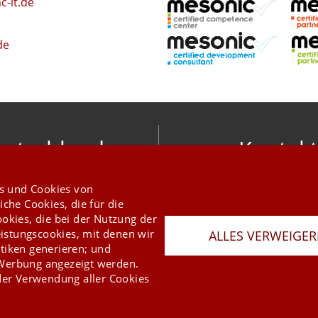
-it.de
de
utschland
Kontakt
nic software gmbh
info@mesonic.c
s und Cookies von
ger Str. 18 27383 Scheeßel
KONTAKTFORMU
iche Cookies, die für die
+49 4263 9390 0
ookies, die bei der Nutzung der
istungscookies, mit denen wir
ALLES VERWEIGE
tiken generieren; und
 Werbung angezeigt werden.
er Verwendung aller Cookies
Last Update 05.08.2026
Presse
Newsletter
AGB
Datenschutz
Impressum
Copyright © 2026 mesonic