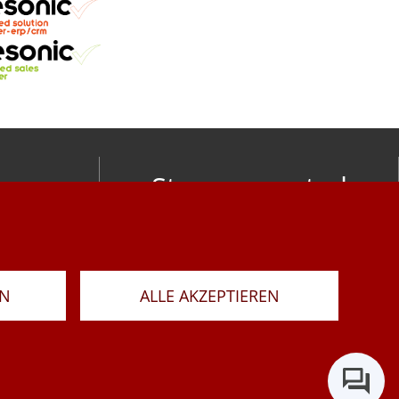
Stay connected
om
LAR
RN
ALLE AKZEPTIEREN