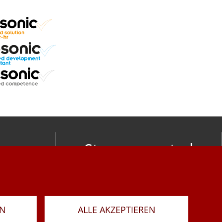
Stay connected
om
LAR
RN
ALLE AKZEPTIEREN