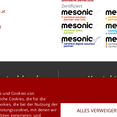
Zertifiziert
.at
t
utschland
Kontakt
nic software gmbh
info@mesonic.c
s und Cookies von
ger Str. 18 27383 Scheeßel
KONTAKTFORMU
iche Cookies, die für die
+49 4263 9390 0
ookies, die bei der Nutzung der
istungscookies, mit denen wir
ALLES VERWEIGE
tiken generieren; und