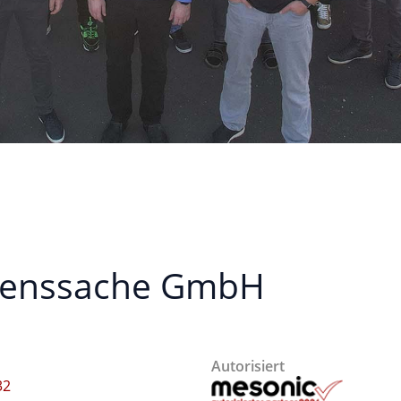
auenssache GmbH
Autorisiert
32