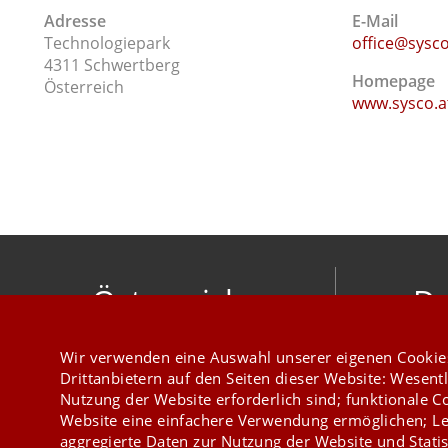
Adresse
E-Mail
Technologiepark
office@sysco
4311 Schwertberg
Homepage
Österreich
www.sysco.a
Österreich
De
mesonic datenverarbeitung gesellschaft
meso
Wir verwenden eine Auswahl unserer eigenen Cookie
m.b.h.
Hirschber
Drittanbietern auf den Seiten dieser Website: Wesentl
Herzog-Friedrich-Platz 1 3001 Mauerbach
Nutzung der Website erforderlich sind; funktionale C
+43 1 970 300
Website eine einfachere Verwendung ermöglichen; Le
aggregierte Daten zur Nutzung der Website und Statis